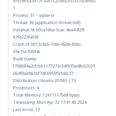
ll=E59EEA3917F70A1E2DB0DFD3370D6950
1
Process: 31 – sqlservr
Thread: 36 (application thread 0x8)
Instance Id: b0ca1dbe-5cac-4ea4-82ff-
d7fe223faf38
Crash Id: 0012c4a5-7c66-450b-806c-
59e15e70694c
Build stamp:
f708684a2cfcb51177273c54f975ed8c62029
cbc89aa962bf7d6b956f01a0c27
Distribution: Ubuntu 20.04.5 LTS
Processors: 4
Total Memory: 12411117568 bytes
Timestamp: Mon Apr 22 17:41:40 2024
Last errno: 13