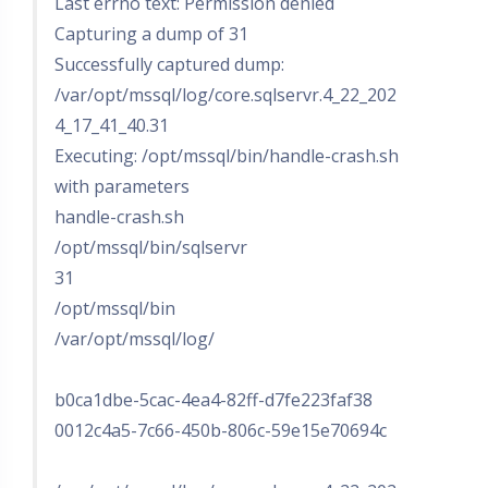
Last errno text: Permission denied
Capturing a dump of 31
Successfully captured dump:
/var/opt/mssql/log/core.sqlservr.4_22_202
4_17_41_40.31
Executing: /opt/mssql/bin/handle-crash.sh
with parameters
handle-crash.sh
/opt/mssql/bin/sqlservr
31
/opt/mssql/bin
/var/opt/mssql/log/
b0ca1dbe-5cac-4ea4-82ff-d7fe223faf38
0012c4a5-7c66-450b-806c-59e15e70694c