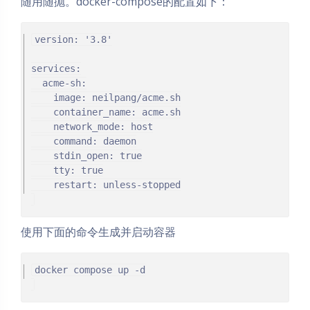
随用随抛。docker-compose的配置如下：
version: '3.8'

services:

  acme-sh:

    image: neilpang/acme.sh

    container_name: acme.sh

    network_mode: host

    command: daemon

    stdin_open: true

    tty: true

使用下面的命令生成并启动容器