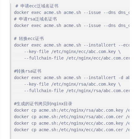
# 申请ecc泛域名证书

docker exec acme.sh acme.sh --issue --dns dns_cf -d
# 申请rsa泛域名证书

docker exec acme.sh acme.sh --issue --dns dns_cf -
# 转换ecc证书

docker exec acme.sh acme.sh --installcert --ecc -d 
    --key-file /etc/nginx/ecc/abc.com.key \

    --fullchain-file /etc/nginx/ecc/abc.com.cer

#转换rsa证书

docker exec acme.sh acme.sh --installcert -d abc.co
    --key-file /etc/nginx/rsa/abc.com.key \

    --fullchain-file /etc/nginx/rsa/abc.com.cer

#生成的证书拷贝到nginx目录

docker cp acme.sh:/etc/nginx/rsa/abc.com.key /etc/
docker cp acme.sh:/etc/nginx/rsa/abc.com.cer /etc/
docker cp acme.sh:/etc/nginx/ecc/abc.com.key /etc/
docker cp acme.sh:/etc/nginx/ecc/abc.com.cer /etc/